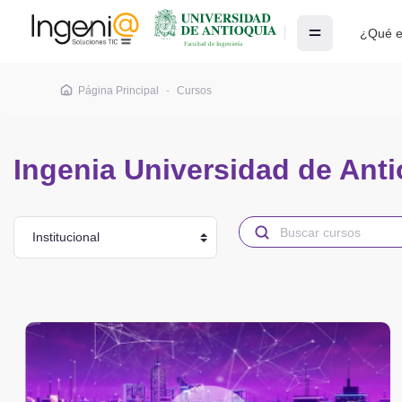
Salta al contenido principal
¿Qué e
Página Principal
Cursos
Ingenia Universidad de Anti
Categorías
Buscar cursos